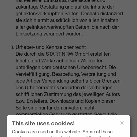
hat keinerlei Einfluss auf die aktuelle und
zukünftige Gestaltung und auf die Inhalte der
gelinkten/verknüpften Seiten. Deshalb distanziert
sie sich hiermit ausdrücklich von allen Inhalten
aller gelinkten/verknüpften Seiten, die nach der
Linksetzung verändert wurden.
Urheber- und Kennzeichenrecht
Die durch die START NRW GmbH erstellten
Inhalte und Werke auf diesen Webseiten
unterliegen dem deutschen Urheberrecht. Die
Vervielfältigung, Bearbeitung, Verbreitung und
jede Art der Verwendung außerhalb der Grenzen
des Urheberrechtes bedürfen der vorherigen
schriftlichen Zustimmung des jeweiligen Autors
bzw. Erstellers. Downloads und Kopien dieser
Seite sind nur für den privaten, nicht
kommerziellen Gebrauch gestattet. Soweit die
Inhalte auf dieser Seite nicht vom Betreiber
This site uses cookies!
erstellt wurden, werden Urheberrechte Dritter
Cookies are used on this website. Some of these
beachtet. Insbesondere werden Inhalte Dritter als